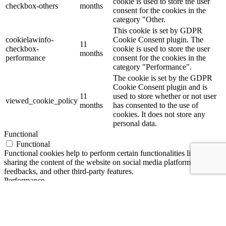
The cookie is set by GDPR
cookielawinfo-
11
cookie consent to record the user
checkbox-functional
months
consent for the cookies in the
category "Functional".
This cookie is set by GDPR
Cookie Consent plugin. The
cookielawinfo-
11
cookies is used to store the user
checkbox-necessary
months
consent for the cookies in the
category "Necessary".
This cookie is set by GDPR
Cookie Consent plugin. The
cookielawinfo-
11
cookie is used to store the user
checkbox-others
months
consent for the cookies in the
category "Other.
This cookie is set by GDPR
cookielawinfo-
Cookie Consent plugin. The
11
checkbox-
cookie is used to store the user
months
performance
consent for the cookies in the
category "Performance".
The cookie is set by the GDPR
Cookie Consent plugin and is
11
used to store whether or not user
viewed_cookie_policy
months
has consented to the use of
cookies. It does not store any