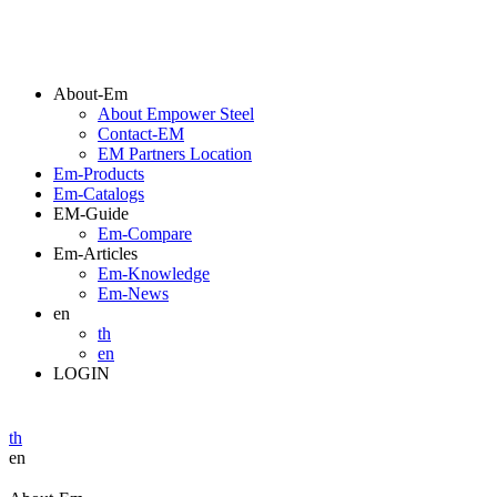
About-Em
About Empower Steel
Contact-EM
EM Partners Location
Em-Products
Em-Catalogs
EM-Guide
Em-Compare
Em-Articles
Em-Knowledge
Em-News
en
th
en
LOGIN
th
en