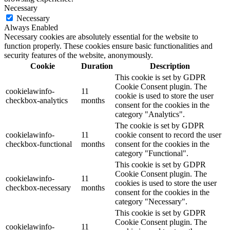
Privacy Overview
This website uses cookies to improve your experience while you
navigate through the website. Out of these, the cookies that are
categorized as necessary are stored on your browser as they are
essential for the working of basic functionalities of the website. We
also use third-party cookies that help us analyze and understand how
you use this website. These cookies will be stored in your browser
only with your consent. You also have the option to opt-out of these
cookies. But opting out of some of these cookies may affect your
browsing experience.
Necessary
Necessary
Always Enabled
Necessary cookies are absolutely essential for the website to
function properly. These cookies ensure basic functionalities and
security features of the website, anonymously.
Cookie
Duration
Description
This cookie is set by GDPR
Cookie Consent plugin. The
cookielawinfo-
11
cookie is used to store the user
checkbox-analytics
months
consent for the cookies in the
category "Analytics".