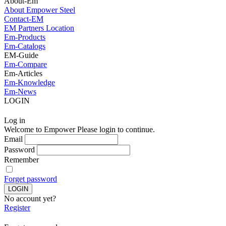
About-Em
About Empower Steel
Contact-EM
EM Partners Location
Em-Products
Em-Catalogs
EM-Guide
Em-Compare
Em-Articles
Em-Knowledge
Em-News
LOGIN
Log in
Welcome to Empower Please login to continue.
Email
Password
Remember
Forget password
No account yet?
Register