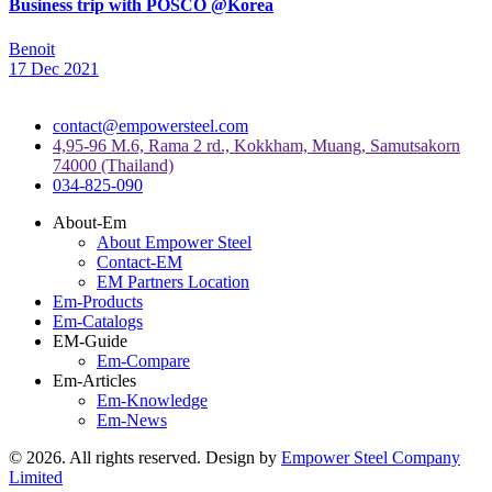
05 Jul 2022
EVENT EMPOWER STEEL
World Expo 2022 Dubai UAE
Admin Outsourcify
21 Jun 2022
EVENT EMPOWER STEEL
Business trip with POSCO @Korea
Benoit
17 Dec 2021
contact@empowersteel.com
4,95-96 M.6, Rama 2 rd., Kokkham, Muang, Samutsakorn
74000 (Thailand)
034-825-090
About-Em
About Empower Steel