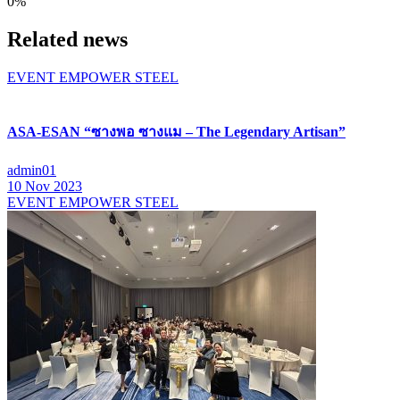
0%
Related news
EVENT EMPOWER STEEL
ASA-ESAN “ซางพอ ซางแม – The Legendary Artisan”
admin01
10 Nov 2023
EVENT EMPOWER STEEL