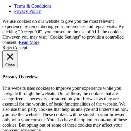
Contact-EM
EM Partners Location
Em-Products
Em-Catalogs
EM-Guide
Em-Compare
Em-Articles
Em-Knowledge
Em-News
©
2026
. All rights reserved. Design by
Empower Steel Company
Limited
Terms & Conditions
Privacy Policy
We use cookies on our website to give you the most relevant
experience by remembering your preferences and repeat visits. By
clicking “Accept All”, you consent to the use of ALL the cookies.
However, you may visit "Cookie Settings" to provide a controlled
consent.
Read More
Reject
Accept
Close